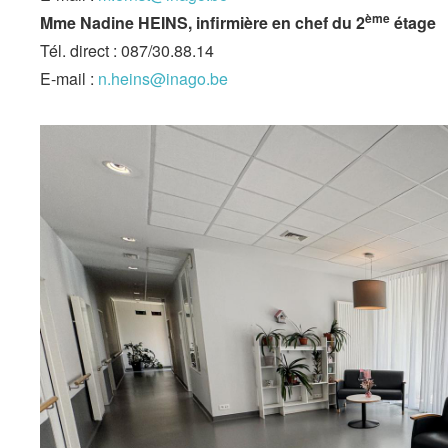
ème
Mme Nadine HEINS, infirmière en chef du 2
étage
Tél. direct : 087/30.88.14
E-mail :
n.heins@inago.be