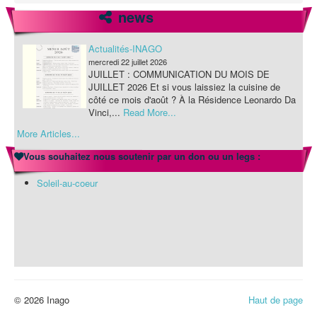
news
Actualités-INAGO
mercredi 22 juillet 2026
Bienvenue à la résidence La Kan
JUILLET : COMMUNICATION DU MOIS DE
JUILLET 2026 Et si vous laissiez la cuisine de
côté ce mois d'août ? À la Résidence Leonardo Da
Vinci,...
Read More...
More Articles...
Actualités-INAGO
mercredi 22 juillet 2026
Vous souhaitez nous soutenir par un don ou un legs :
JUILLET : COMMUNICATION DU MOIS DE
JUILLET 2026 Et si vous laissiez la cuisine de
Soleil-au-coeur
côté ce mois d'août ? À la Résidence Leonardo Da
Vinci,...
Read More...
© 2026 Inago
Haut de page