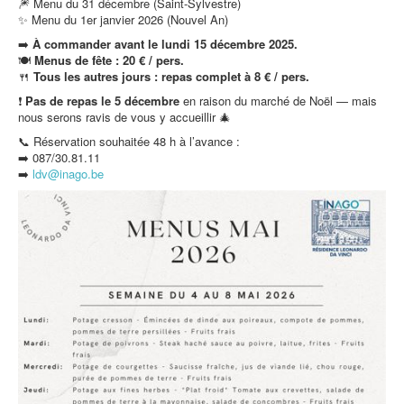
🎆 Menu du 31 décembre (Saint-Sylvestre)
✨ Menu du 1er janvier 2026 (Nouvel An)
➡️
À commander avant le lundi 15 décembre 2025.
🍽️
Menus de fête : 20 € / pers.
🍴
Tous les autres jours : repas complet à 8 € / pers.
❗
Pas de repas le 5 décembre
en raison du marché de Noël — mais
nous serons ravis de vous y accueillir 🎄
📞 Réservation souhaitée 48 h à l’avance :
➡️ 087/30.81.11
➡️
ldv@inago.b
e