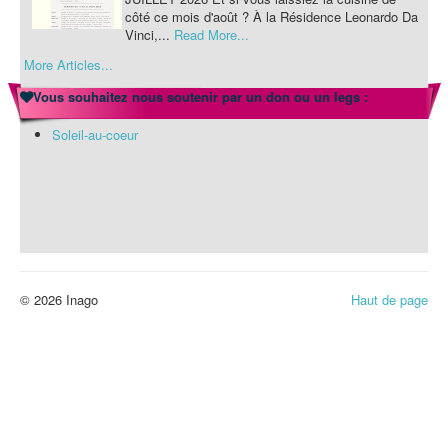
côté ce mois d'août ? À la Résidence Leonardo Da
Vinci,...
Read More...
More Articles...
Actualités-INAGO
mercredi 22 juillet 2026
Vous souhaitez nous soutenir par un don ou un legs :
JUILLET : COMMUNICATION DU MOIS DE
JUILLET 2026 Et si vous laissiez la cuisine de
Soleil-au-coeur
côté ce mois d'août ? À la Résidence Leonardo Da
Vinci,...
Read More...
© 2026 Inago
Haut de page