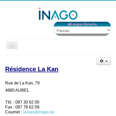
Langue-Sprache
Basculer
la
navigation
Accueil
Résidence La Kan
Nos établissements
Nos services
Rue de La Kan, 79
Notre Structure
4880 AUBEL
Bénévolat
Tél. : 087 30 62 00
Contact
Fax : 087 78 62 09
Courriel :
la.kan@inago.be
EMPLOIS