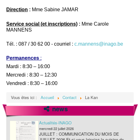
Protection des données
Direction
:
Mme Sabine JAMAR
Service social (et inscriptions)
:
Mme Carole
MANNENS
Tél. : 087 / 30 62 00 - courriel :
c.mannens@inago.be
Permanences
:
Mardi : 8:30 – 16:00
Mercredi : 8:30 – 12:30
Vendredi : 8:30 – 16:00
Vous êtes ici :
Accueil
Contact
La Kan
news
Actualités-INAGO
mercredi 22 juillet 2026
JUILLET : COMMUNICATION DU MOIS DE
JUILLET 2026 Et si vous laissiez la cuisine de