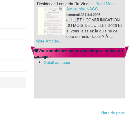
Actualités-INAGO
mercredi 22 juillet 2026
JUILLET : COMMUNICATION
DU MOIS DE JUILLET 2026 Et
si vous laissiez la cuisine de
côté ce mois d'août ? À la
Résidence Leonardo Da Vinci,...
Read More...
More Articles...
Actualités-INAGO
mercredi 22 juillet 2026
Vous souhaitez nous soutenir par un don ou
JUILLET : COMMUNICATION
un legs :
DU MOIS DE JUILLET 2026 Et
Soleil-au-coeur
si vous laissiez la cuisine de
côté ce mois d'août ? À la
Résidence Leonardo Da Vinci,...
Read More...
Haut de page