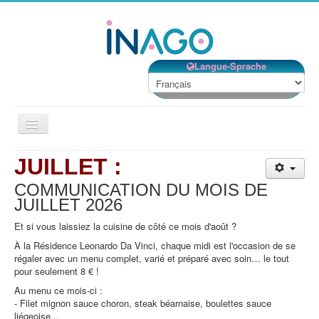
Langue-Sprache
Basculer
la
navigation
JUILLET :
Accueil
COMMUNICATION DU MOIS DE
Nos établissements
JUILLET
2026
Nos services
Et si vous laissiez la cuisine de côté ce mois d'août ?
Notre Structure
À la Résidence Leonardo Da Vinci, chaque midi est l'occasion de se
régaler avec un menu complet, varié et préparé avec soin… le tout
Bénévolat
pour seulement 8 € !
Contact
Au menu ce mois-ci :
- Filet mignon sauce choron, steak béarnaise, boulettes sauce
EMPLOIS
liégeoise...