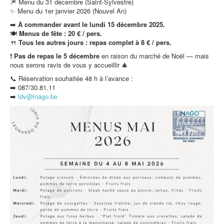
🎆 Menu du 31 décembre (Saint-Sylvestre)
✨ Menu du 1er janvier 2026 (Nouvel An)
➡️
À commander avant le lundi 15 décembre 2025.
🍽️
Menus de fête : 20 € / pers.
🍴
Tous les autres jours : repas complet à 8 € / pers.
❗
Pas de repas le 5 décembre
en raison du marché de Noël — mais
nous serons ravis de vous y accueillir 🎄
📞 Réservation souhaitée 48 h à l’avance :
➡️ 087/30.81.11
➡️
ldv@inago.b
e