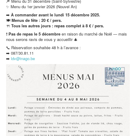
🎆 Menu du 31 décembre (Saint-Sylvestre)
✨ Menu du 1er janvier 2026 (Nouvel An)
➡️
À commander avant le lundi 15 décembre 2025.
🍽️
Menus de fête : 20 € / pers.
🍴
Tous les autres jours : repas complet à 8 € / pers.
❗
Pas de repas le 5 décembre
en raison du marché de Noël — mais
nous serons ravis de vous y accueillir 🎄
📞 Réservation souhaitée 48 h à l’avance :
➡️ 087/30.81.11
➡️
ldv@inago.b
e