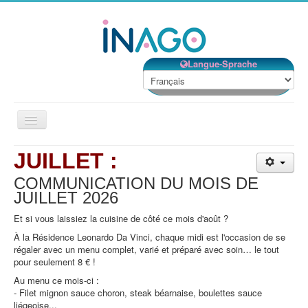
Langue-Sprache
Basculer
la
navigation
JUILLET :
Accueil
COMMUNICATION DU MOIS DE
Nos établissements
JUILLET
2026
Nos services
Et si vous laissiez la cuisine de côté ce mois d'août ?
Notre Structure
À la Résidence Leonardo Da Vinci, chaque midi est l'occasion de se
régaler avec un menu complet, varié et préparé avec soin… le tout
Bénévolat
pour seulement 8 € !
Contact
Au menu ce mois-ci :
- Filet mignon sauce choron, steak béarnaise, boulettes sauce
EMPLOIS
liégeoise...