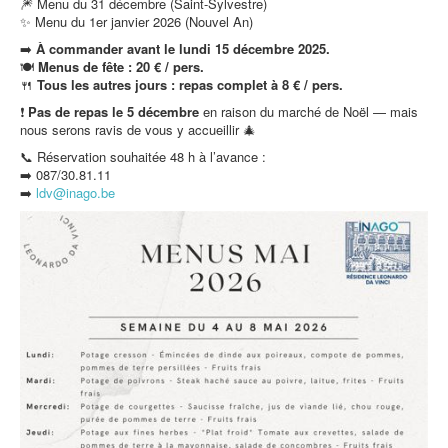
🎆 Menu du 31 décembre (Saint-Sylvestre)
✨ Menu du 1er janvier 2026 (Nouvel An)
➡️
À commander avant le lundi 15 décembre 2025.
🍽️
Menus de fête : 20 € / pers.
🍴
Tous les autres jours : repas complet à 8 € / pers.
❗
Pas de repas le 5 décembre
en raison du marché de Noël — mais
nous serons ravis de vous y accueillir 🎄
📞 Réservation souhaitée 48 h à l’avance :
➡️ 087/30.81.11
➡️
ldv@inago.b
e