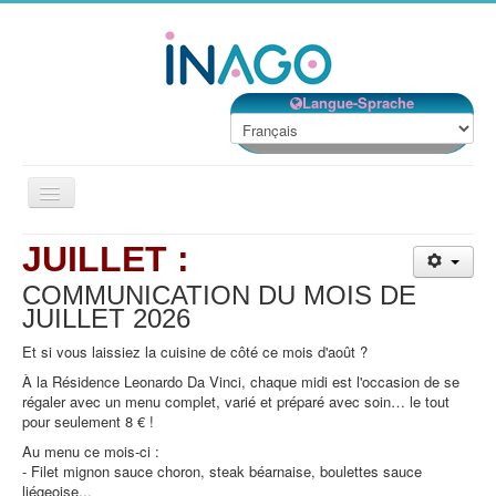
Langue-Sprache
Basculer
la
navigation
JUILLET :
Accueil
COMMUNICATION DU MOIS DE
Nos établissements
JUILLET
2026
Nos services
Et si vous laissiez la cuisine de côté ce mois d'août ?
Notre Structure
À la Résidence Leonardo Da Vinci, chaque midi est l'occasion de se
régaler avec un menu complet, varié et préparé avec soin… le tout
Bénévolat
pour seulement 8 € !
Contact
Au menu ce mois-ci :
- Filet mignon sauce choron, steak béarnaise, boulettes sauce
EMPLOIS
liégeoise...