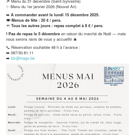
🎆 Menu du 31 décembre (Saint-Sylvestre)
✨ Menu du 1er janvier 2026 (Nouvel An)
➡️
À commander avant le lundi 15 décembre 2025.
🍽️
Menus de fête : 20 € / pers.
🍴
Tous les autres jours : repas complet à 8 € / pers.
❗
Pas de repas le 5 décembre
en raison du marché de Noël — mais
nous serons ravis de vous y accueillir 🎄
📞 Réservation souhaitée 48 h à l’avance :
➡️ 087/30.81.11
➡️
ldv@inago.b
e