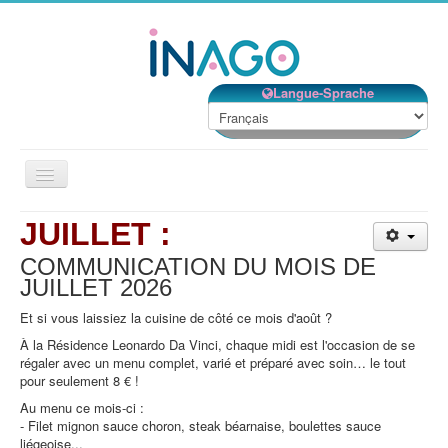
Langue-Sprache
Basculer
la
navigation
JUILLET :
Accueil
COMMUNICATION DU MOIS DE
Nos établissements
JUILLET
2026
Nos services
Et si vous laissiez la cuisine de côté ce mois d'août ?
Notre Structure
À la Résidence Leonardo Da Vinci, chaque midi est l'occasion de se
régaler avec un menu complet, varié et préparé avec soin… le tout
Bénévolat
pour seulement 8 € !
Contact
Au menu ce mois-ci :
- Filet mignon sauce choron, steak béarnaise, boulettes sauce
EMPLOIS
liégeoise...