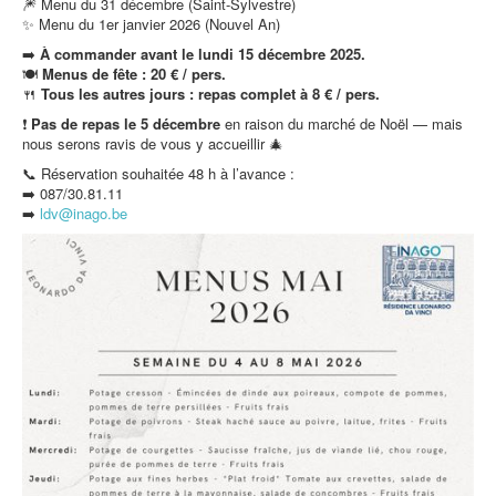
🎆 Menu du 31 décembre (Saint-Sylvestre)
✨ Menu du 1er janvier 2026 (Nouvel An)
➡️
À commander avant le lundi 15 décembre 2025.
🍽️
Menus de fête : 20 € / pers.
🍴
Tous les autres jours : repas complet à 8 € / pers.
❗
Pas de repas le 5 décembre
en raison du marché de Noël — mais
nous serons ravis de vous y accueillir 🎄
📞 Réservation souhaitée 48 h à l’avance :
➡️ 087/30.81.11
➡️
ldv@inago.b
e