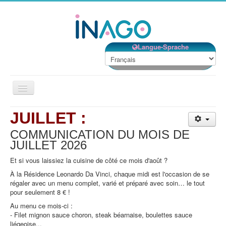
Langue-Sprache
Basculer
la
navigation
JUILLET :
Accueil
COMMUNICATION DU MOIS DE
Nos établissements
JUILLET
2026
Nos services
Et si vous laissiez la cuisine de côté ce mois d'août ?
Notre Structure
À la Résidence Leonardo Da Vinci, chaque midi est l'occasion de se
régaler avec un menu complet, varié et préparé avec soin… le tout
Bénévolat
pour seulement 8 € !
Contact
Au menu ce mois-ci :
- Filet mignon sauce choron, steak béarnaise, boulettes sauce
EMPLOIS
liégeoise...