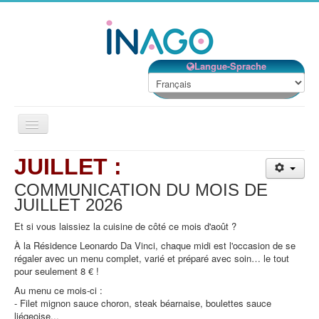
Langue-Sprache
Basculer
la
navigation
JUILLET :
Accueil
COMMUNICATION DU MOIS DE
Nos établissements
JUILLET
2026
Nos services
Et si vous laissiez la cuisine de côté ce mois d'août ?
Notre Structure
À la Résidence Leonardo Da Vinci, chaque midi est l'occasion de se
régaler avec un menu complet, varié et préparé avec soin… le tout
Bénévolat
pour seulement 8 € !
Contact
Au menu ce mois-ci :
- Filet mignon sauce choron, steak béarnaise, boulettes sauce
EMPLOIS
liégeoise...