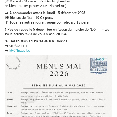
🎆 Menu du 31 décembre (Saint-Sylvestre)
✨ Menu du 1er janvier 2026 (Nouvel An)
➡️
À commander avant le lundi 15 décembre 2025.
🍽️
Menus de fête : 20 € / pers.
🍴
Tous les autres jours : repas complet à 8 € / pers.
❗
Pas de repas le 5 décembre
en raison du marché de Noël — mais
nous serons ravis de vous y accueillir 🎄
📞 Réservation souhaitée 48 h à l’avance :
➡️ 087/30.81.11
➡️
ldv@inago.b
e