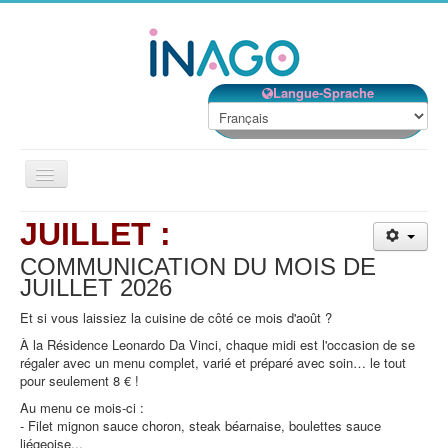
Langue-Sprache
Basculer
la
navigation
JUILLET :
Accueil
COMMUNICATION DU MOIS DE
Nos établissements
JUILLET
2026
Nos services
Et si vous laissiez la cuisine de côté ce mois d'août ?
Notre Structure
À la Résidence Leonardo Da Vinci, chaque midi est l'occasion de se
régaler avec un menu complet, varié et préparé avec soin… le tout
Bénévolat
pour seulement 8 € !
Contact
Au menu ce mois-ci :
- Filet mignon sauce choron, steak béarnaise, boulettes sauce
EMPLOIS
liégeoise...