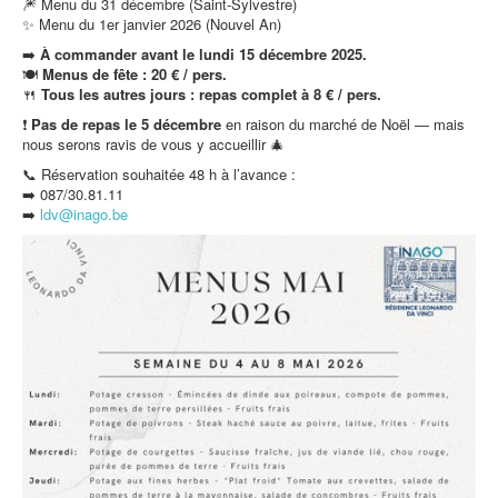
🎆 Menu du 31 décembre (Saint-Sylvestre)
✨ Menu du 1er janvier 2026 (Nouvel An)
➡️
À commander avant le lundi 15 décembre 2025.
🍽️
Menus de fête : 20 € / pers.
🍴
Tous les autres jours : repas complet à 8 € / pers.
❗
Pas de repas le 5 décembre
en raison du marché de Noël — mais
nous serons ravis de vous y accueillir 🎄
📞 Réservation souhaitée 48 h à l’avance :
➡️ 087/30.81.11
➡️
ldv@inago.b
e